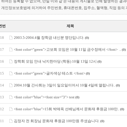
하여는 등록할 수 없으며, 만일 이와 같 은 내용의 게시물로 인해 발생하는 결
개인정보보호법에 의거하여 주민번호, 휴대폰번호, 집주소, 혈액형, 직업 등의
연번
제목
18
2003.5-2004.4월 장학금 내신분 명단입니다.
(0)
17
<font color="green">고보회 모임은 10월 11일 금수장에서 </font> ..
(0)
16
장학회 모임 안내 낙지한마당 (학동) 10월 13일 12시
(0)
15
<font color="green">글자색상 테스트 </font>
(0)
14
2004.10월 간사회는 3일이 일요일이어서 10월 4일에 열립니다..
(0)
13
<font color="blue"><font size="3"> test
(0)
12
<font color="blue">15회 박매옥 선배님께서 문화재 후원금 100만..
(0)
11
김정자 전 회장님 문화재 후원금 100만원 주셨습니다.
(0)