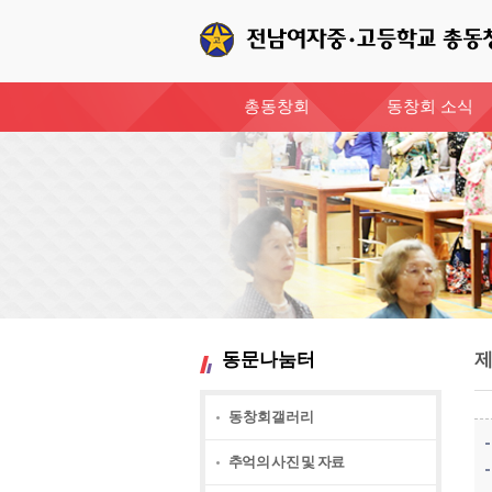
총동창회
동창회 소식
동문나눔터
제
동창회갤러리
추억의 사진 및 자료