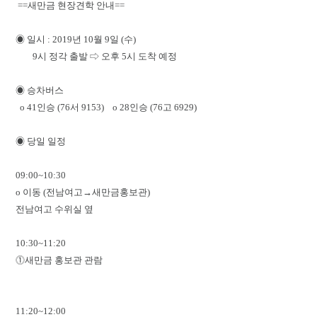
==새만금 현장견학 안내==
◉ 일시 : 2019년 10월 9일 (수)
9시 정각 출발 ⇨ 오후 5시 도착 예정
◉ 승차버스
o 41인승 (76서 9153) o 28인승 (76고 6929)
◉ 당일 일정
09:00~10:30
o 이동 (전남여고→새만금홍보관)
전남여고 수위실 옆
10:30~11:20
⓵새만금 홍보관 관람
11:20~12:00