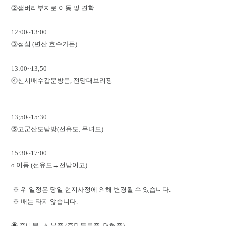
⓶잼버리부지로 이동 및 견학
12:00~13:00
⓷점심 (변산 호수가든)
13:00~13;50
⓸신시배수갑문방문, 전망대브리핑
13;50~15:30
⓹고군산도탐방(선유도, 무녀도)
15:30~17:00
o 이동 (선유도→전남여고)
※ 위 일정은 당일 현지사정에 의해 변경될 수 있습니다.
※ 배는 타지 않습니다.
◉ 준비물 : 신분증 (주민등록증, 면허증)