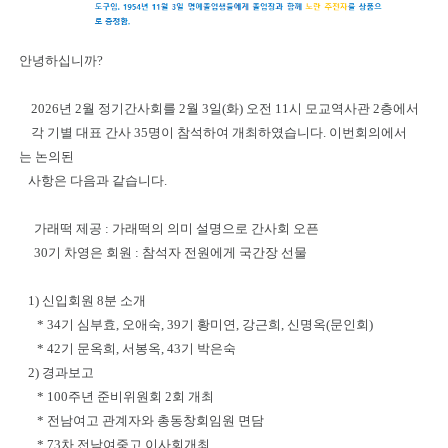
안녕하십니까?
2026년 2월 정기간사회를 2월 3일(화) 오전 11시 모교역사관 2층에서
각 기별 대표 간사 35명이 참석하여 개최하였습니다. 이번회의에서
는 논의된
사항은 다음과 같습니다.
가래떡 제공 : 가래떡의 의미 설명으로 간사회 오픈
30기 차영은 회원 : 참석자 전원에게 국간장 선물
1) 신입회원 8분 소개
* 34기 심부효, 오애숙, 39기 황미연, 강근희, 신명옥(문인회)
* 42기 문옥희, 서봉옥, 43기 박은숙
2) 경과보고
* 100주년 준비위원회 2회 개최
* 전남여고 관계자와 총동창회임원 면담
* 73차 전남여중고 이사회개최