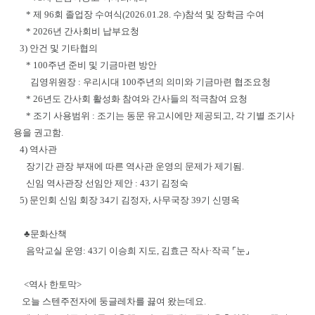
* 제 96회 졸업장 수여식(2026.01.28. 수)참석 및 장학금 수여
* 2026년 간사회비 납부요청
3) 안건 및 기타협의
* 100주년 준비 및 기금마련 방안
김영위원장 : 우리시대 100주년의 의미와 기금마련 협조요청
* 26년도 간사회 활성화 참여와 간사들의 적극참여 요청
* 조기 사용범위 : 조기는 동문 유고시에만 제공되고, 각 기별 조기사
용을 권고함.
4) 역사관
장기간 관장 부재에 따른 역사관 운영의 문제가 제기됨.
신임 역사관장 선임안 제안 : 43기 김정숙
5) 문인회 신임 회장 34기 김정자, 사무국장 39기 신명옥
♣문화산책
음악교실 운영: 43기 이승희 지도, 김효근 작사·작곡 ⌜눈⌟
<역사 한토막>
오늘 스텐주전자에 둥글레차를 끓여 왔는데요.