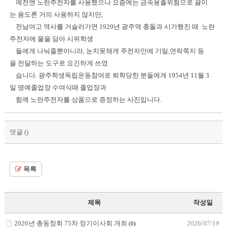
예전엔 노란주전자를 사용했으나 요즘에는 금속용출위험으로 끓이
는 용도론 거의 사용하지 않지만,
전남여고 역사를 거슬러가면 1929년 광주역 충돌과 시가행진 때 노란
주전자에 물을 담아 시위학생
들에게 나눠줄뿐아니라, 눈치못채게 주전자안에 기밀,연락쪽지 등
을 전달하는 도구로 요긴하게 쓰였
습니다. 광주학생독립운동참여로 퇴학당한 분들에게 1954년 11월 3
일 명예졸업장 수여식때 졸업장과
함께 노란주전자를 상품으로 증정하는 사진입니다.
덧글 (
)
목록
제목
작성일
2026년 총동창회 75차 정기이사회 개최
2026/07/19
(0)