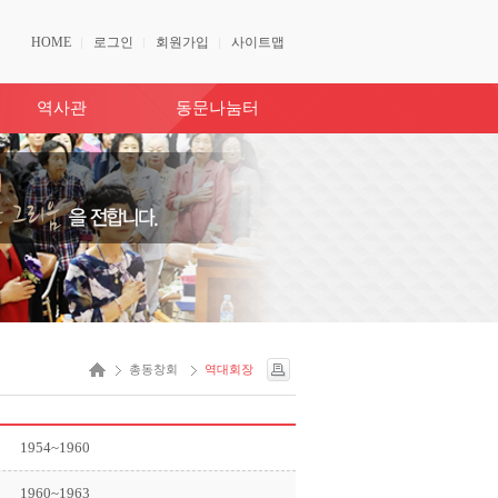
HOME
로그인
회원가입
사이트맵
역사관
동문나눔터
총동창회
역대회장
1954~1960
1960~1963