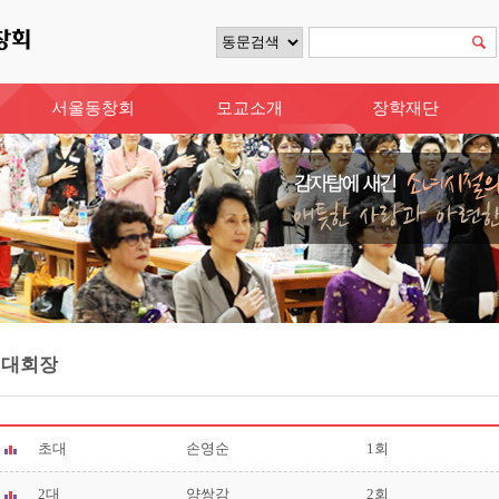
서울동창회
모교소개
장학재단
역대회장
초대
손영순
1회
2대
양쌍감
2회