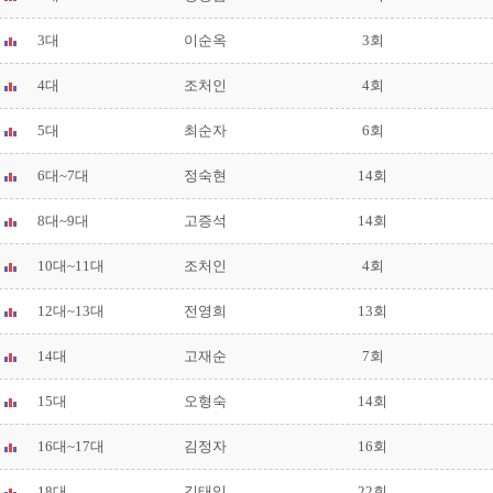
3대
이순옥
3회
4대
조처인
4회
5대
최순자
6회
6대~7대
정숙현
14회
8대~9대
고증석
14회
10대~11대
조처인
4회
12대~13대
전영희
13회
14대
고재순
7회
15대
오형숙
14회
16대~17대
김정자
16회
18대
김태임
22회