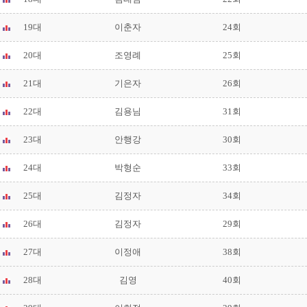
19대
이춘자
24회
20대
조영례
25회
21대
기은자
26회
22대
김용님
31회
23대
안행강
30회
24대
박형순
33회
25대
김정자
34회
26대
김정자
29회
27대
이정애
38회
28대
김영
40회