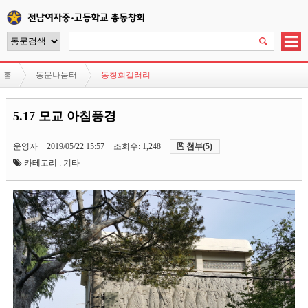
홈
동문나눔터
동창회갤러리
5.17 모교 아침풍경
운영자
2019/05/22 15:57
조회수: 1,248
첨부(5)
카테고리 : 기타