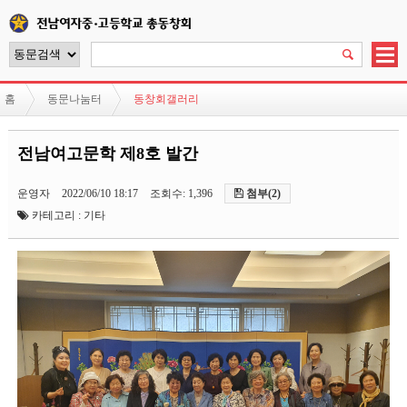
홈
동문나눔터
동창회갤러리
전남여고문학 제8호 발간
운영자
2022/06/10 18:17
조회수: 1,396
첨부(2)
카테고리 : 기타