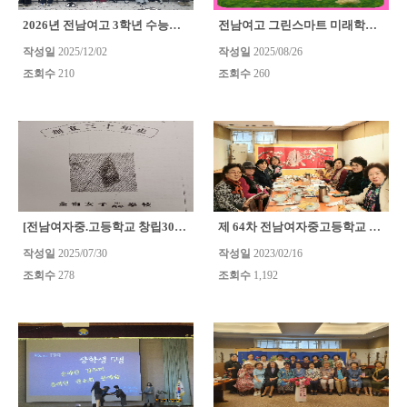
2026년 전남여고 3학년 수능시험 격려
전남여고 그린스마트 미래학교 "이음관"
작성일
2025/12/02
작성일
2025/08/26
조회수
210
조회수
260
[전남여자중.고등학교 창립30년사]
제 64차 전남여자중고등학교 총동창회 이사회 개최
작성일
2025/07/30
작성일
2023/02/16
조회수
278
조회수
1,192