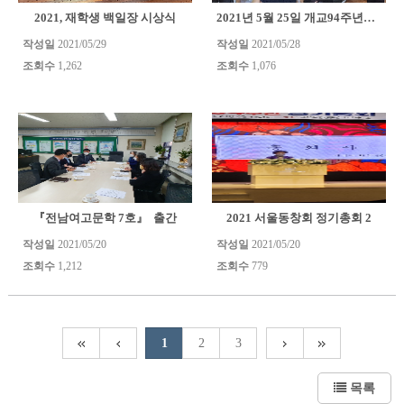
2021, 재학생 백일장 시상식
2021년 5월 25일 개교94주년기념 총회 개최
작성일
2021/05/29
작성일
2021/05/28
조회수
1,262
조회수
1,076
『전남여고문학 7호』 출간
2021 서울동창회 정기총회 2
작성일
2021/05/20
작성일
2021/05/20
조회수
1,212
조회수
779
1
2
3
목록