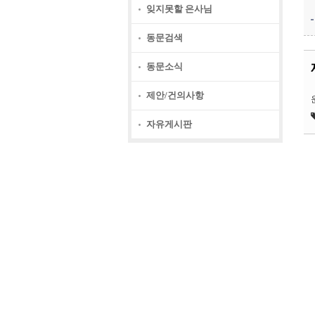
잊지못할 은사님
동문검색
동문소식
제안/건의사항
자유게시판