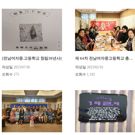
[전남여자중.고등학교 창립30년사]
제 64차 전남여자중고등학교 총동창회 이사회 개최
작성일
2025/07/30
작성일
2023/02/16
조회수
275
조회수
1,192