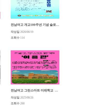
전남여고 개교100주년 기념 슬로건.엠블럼 공모전
작성일
2026/06/19
조회수
114
격려
전남여고 그린스마트 미래학교 "이음관"
작성일
2025/08/26
조회수
260