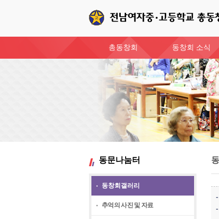
총동창회
동창회 소식
동문나눔터
동창회갤러리
추억의 사진 및 자료