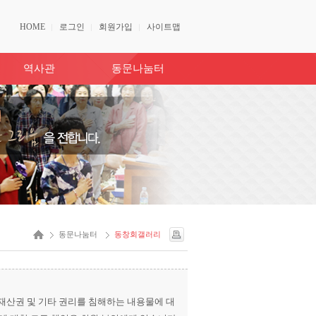
HOME
로그인
회원가입
사이트맵
역사관
동문나눔터
동문나눔터
동창회갤러리
산권 및 기타 권리를 침해하는 내용물에 대