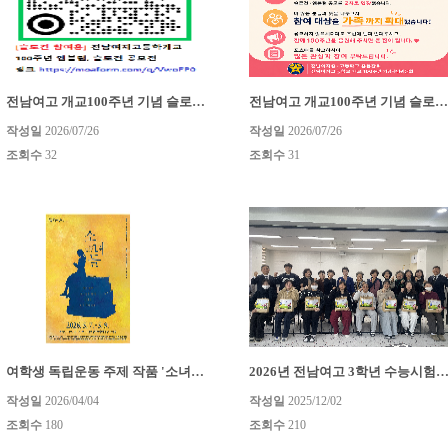
전남여고 개교100주년 기념 슬로건.엠블럼 공모전 <2차안내 참..
전남여고 개교100주년 기념 슬로건.엠블럼 공모전 <2차안내>
작성일
2026/07/26
작성일
2026/07/26
조회수
32
조회수
31
여학생 독립운동 주제 작품 '소녀들' 공연
2026년 전남여고 3학년 수능시험 
작성일
2026/04/04
작성일
2025/12/02
조회수
180
조회수
210